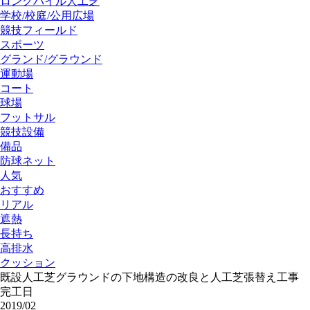
ロングパイル人工芝
学校/校庭/公用広場
競技フィールド
スポーツ
グランド/グラウンド
運動場
コート
球場
フットサル
競技設備
備品
防球ネット
人気
おすすめ
リアル
遮熱
長持ち
高排水
クッション
既設人工芝グラウンドの下地構造の改良と人工芝張替え工事
完工日
2019/02