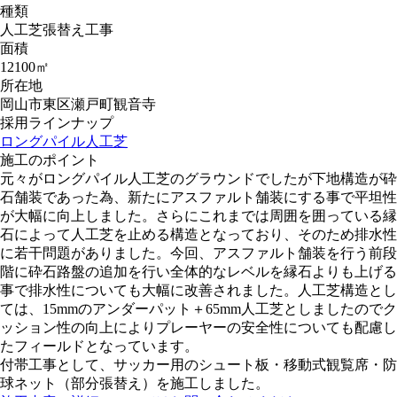
種類
人工芝張替え工事
面積
12100㎡
所在地
岡山市東区瀬戸町観音寺
採用ラインナップ
ロングパイル人工芝
施工のポイント
元々がロングパイル人工芝のグラウンドでしたが下地構造が砕
石舗装であった為、新たにアスファルト舗装にする事で平坦性
が大幅に向上しました。さらにこれまでは周囲を囲っている縁
石によって人工芝を止める構造となっており、そのため排水性
に若干問題がありました。今回、アスファルト舗装を行う前段
階に砕石路盤の追加を行い全体的なレベルを縁石よりも上げる
事で排水性についても大幅に改善されました。人工芝構造とし
ては、15mmのアンダーパット＋65mm人工芝としましたのでク
ッション性の向上によりプレーヤーの安全性についても配慮し
たフィールドとなっています。
付帯工事として、サッカー用のシュート板・移動式観覧席・防
球ネット（部分張替え）を施工しました。