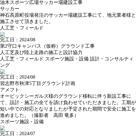
油木スポーツ広場サッカー場建設工事
サッカー
神石高原町役場発注のサッカー場建設工事にて、地元業者様と
施工させて頂きました。
人工芝・フィールド
完工日：2024/08
第2守口キャンパス（仮称）グラウンド工事
人工芝及び陸上走路の施工と設計協力
人工芝・フィールド
スポーツ施設・設備
設計・コンサルティ
ング
完工日：2024/08
習志野市秋津5丁目グラウンド計画
アメフト
オービックシーガルズ様のグラウンド移転に伴う新設工事に
て、設計・施工の全てを請け負わせていただきました。工期が
短い中での対応となりましたが予定された期間で安全に施工を
進めました。（撮影者 高田 竜多）
スポーツ施設・設備
完工日：2024/07