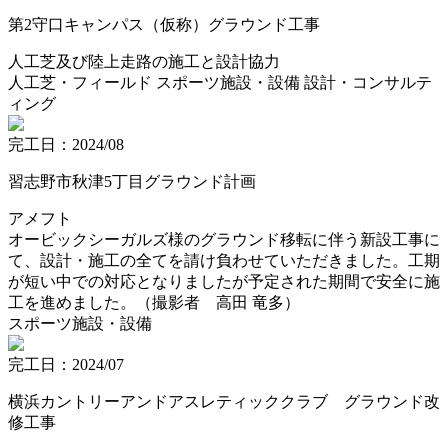
第2守口キャンパス（仮称）グラウンド工事
人工芝及び陸上走路の施工と設計協力
人工芝・フィールド
スポーツ施設・設備
設計・コンサルテ
ィング
完工日：2024/08
習志野市秋津5丁目グラウンド計画
アメフト
オービックシーガルズ様のグラウンド移転に伴う新設工事に
て、設計・施工の全てを請け負わせていただきました。工期
が短い中での対応となりましたが予定された期間で安全に施
工を進めました。（撮影者 高田 竜多）
スポーツ施設・設備
完工日：2024/07
横浜カントリーアンドアスレティッククラブ グラウンド改
修工事