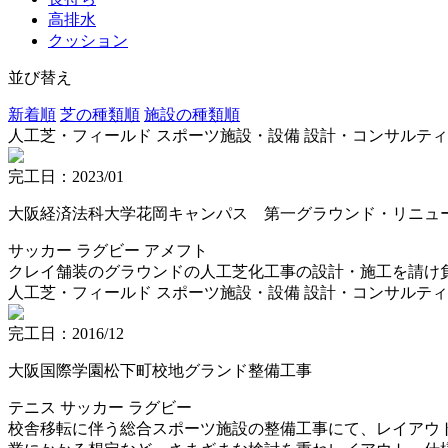
高排水
クッション
並び替え
新着順
芝の種類順
施設の種類順
人工芝・フィールド
スポーツ施設・設備
設計・コンサルティ
完工日：2023/01
大阪経済法科大学花岡キャンパス 第一グラウンド・リニュ
サッカー
ラグビー
アメフト
クレイ舗装のグラウンドの人工芝化工事の設計・施工を請け
人工芝・フィールド
スポーツ施設・設備
設計・コンサルティ
完工日：2016/12
大阪国際学園松下町校地グランド整備工事
テニス
サッカー
ラグビー
校舎移転に伴う総合スポーツ施設の整備工事にて、レイアウ