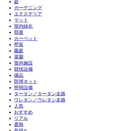
庭
ガーデニング
エクステリア
マット
室内緑化
部屋
カーペット
壁面
園庭
菜園
室内施設
競技設備
備品
防球ネット
照明設備
タータン／タータン走路
ウレタン／ウレタン走路
人気
おすすめ
リアル
遮熱
長持ち