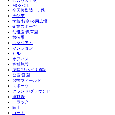
砂入り人工芝
MOSSOL
全天候型陸上走路
天然芝
学校/校庭/公用広場
企業スポーツ
幼稚園/保育園
競技場
スタジアム
マンション
ビル
オフィス
福祉施設
病院/リハビリ施設
公園/庭園
競技フィールド
スポーツ
グランド/グラウンド
運動場
トラック
陸上
コート