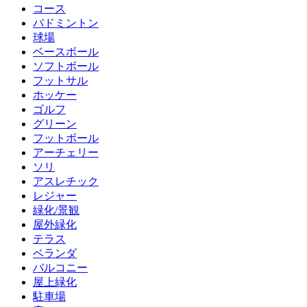
コース
バドミントン
球場
ベースボール
ソフトボール
フットサル
ホッケー
ゴルフ
グリーン
フットボール
アーチェリー
ソリ
アスレチック
レジャー
緑化/景観
屋外緑化
テラス
ベランダ
バルコニー
屋上緑化
駐車場