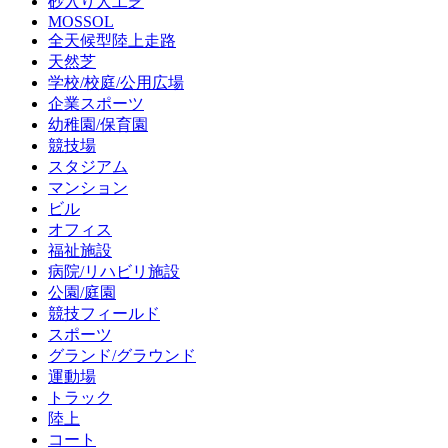
砂入り人工芝
MOSSOL
全天候型陸上走路
天然芝
学校/校庭/公用広場
企業スポーツ
幼稚園/保育園
競技場
スタジアム
マンション
ビル
オフィス
福祉施設
病院/リハビリ施設
公園/庭園
競技フィールド
スポーツ
グランド/グラウンド
運動場
トラック
陸上
コート