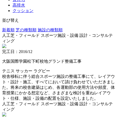
高排水
クッション
並び替え
新着順
芝の種類順
施設の種類順
人工芝・フィールド
スポーツ施設・設備
設計・コンサルテ
ィング
完工日：2016/12
大阪国際学園松下町校地グランド整備工事
テニス
サッカー
ラグビー
校舎移転に伴う総合スポーツ施設の整備工事にて、レイアウ
ト・設計・施工、すべてにおいて請け負わせていただきまし
た。将来の校舎建築はじめ、各運動部の使用方法や頻度、体
育授業にかかる想定など、さまざまな検討を重ねレイアウ
ト・仕様、施設・設備の配置を設定いたしました。
人工芝・フィールド
スポーツ施設・設備
設計・コンサルテ
ィング