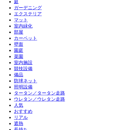
庭
ガーデニング
エクステリア
マット
室内緑化
部屋
カーペット
壁面
園庭
菜園
室内施設
競技設備
備品
防球ネット
照明設備
タータン／タータン走路
ウレタン／ウレタン走路
人気
おすすめ
リアル
遮熱
長持ち