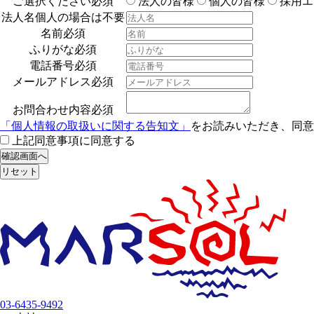
ご選択ください
必須
法人の皆様
個人の皆様
採用エ
法人名
個人の場合は不要
名前
必須
ふりがな
必須
電話番号
必須
メールアドレス
必須
お問合わせ内容
必須
「個人情報の取扱いに関する告知文」
をお読みいただき、同意
上記同意事項に同意する
03-6435-9492